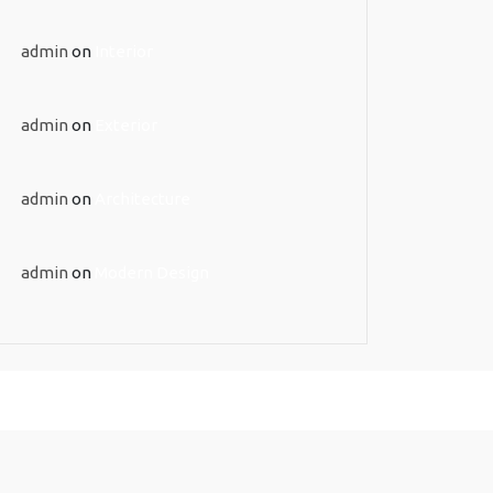
admin
on
Interior
admin
on
Exterior
admin
on
Architecture
admin
on
Modern Design